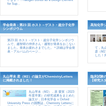
for Sup...
学会発表：第23 回 ホスト－ゲスト・超分子化学
高知化学シ
シンポジウム
第23 回 ホスト－ゲスト・超分子化学シンポジウ
ムで、越智研の仲井さん・越智が発表をおこない
ました。発表お疲れさまでした。＊詳細は学会発
て，丸
表・アルバムのページ...
彦（M
した！丸
丸山琴未 君（M2）の論文がChemistryLetters
臨床試験
に掲載されました！
【研究スタ
丸山琴未（M2），原 愛実（2023
年度卒業）の研究成果をまとめた
論文が，日本化学会 x Oxford
University Press の国際誌，Chemistry Lettersに