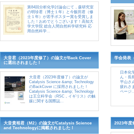
第84回分析化学討論会にて，森研究室
の明珍君（博士１年）と今飯田君（修
士１年）が若手ポスター賞を受賞しま
した！おめでとうございます！高知大
学大学院 総合人間自然科学研究科 応
用自然科学...
大音君（2023年度修了）の論文がBack Cover
学会発表（
に選出されました！
日本化
大音君（2023年度修了）の論文が
ん・長
Catalysis Science &amp; Technology
平山さ
のBackCover に採用されました！
疲れさ
Catalysis Science &amp; Technology
ページ..
は王立科学会（RSC，イギリス）の触
媒に関する国際誌...
大音貴裕君（M2）の論文がCatalysis Science
2023年
and Technologyに掲載されました！