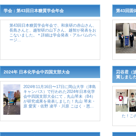
学会：第43回日本糖質学会年会
第43回固
第43回日本糖質学会年会で、和泉研の赤山さん、
長島さんと、越智研の山下さん、越智が発表をお
こないました。＊詳細は学会発表・アルバムのペ
ージ...
2024年 日本化学会中四国支部大会
苅谷君（
賞しまし
2024年11月16日〜17日に岡山大学（津島
キャンパス）で行われた2024年日本化学
会中四国支部大会にて，丸山琴未（B4）
が研究成果を発表しました！丸山 琴未・
原 愛実・佐野 凌平・川原 こはく・恩...
た！この