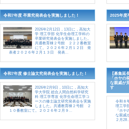
令和7年度 卒業究発表会を実施しました！
2025年
2026年2月12日，13日に，高知大
学 理工学部 化学生命理工学科の
卒業研究発表会を実施しました。
共通教育棟２号館 ２２２番教室
にて。２０２６年２月１２日 発
表者２０２６年２月１３日 発表...
令和7年度 修士論文究発表会を実施しました！
【募集延
「ホヤの
な親戚が
す
2026年2月9日，10日に，高知大
学大学院 総合人間自然科学研究
科 理工学専攻 化学生命理工学コ
ースの修士論文研究発表会を実施
令和８年
しました。共通教育棟２号館 ２
理工学
１０番教室にて。２０２６年２月９...
『ホヤ
な親戚
２月28..