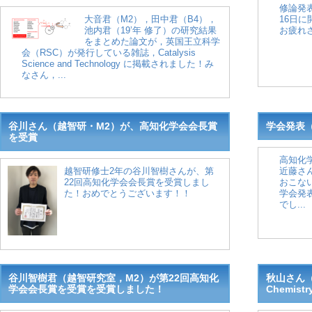
修論発表
大音君（M2），田中君（B4），
16日に
池内君（19’年 修了）の研究結果
お疲れ
をまとめた論文が，英国王立科学
会（RSC）が発行している雑誌，Catalysis
Science and Technology に掲載されました！み
なさん，...
谷川さん（越智研・M2）が、高知化学会会長賞
学会発表
を受賞
高知化
越智研修士2年の谷川智樹さんが、第
近藤さ
22回高知化学会会長賞を受賞しまし
おこな
た！おめでとうございます！！
学会発
でし...
谷川智樹君（越智研究室，M2）が第22回高知化
秋山さん（O
学会会長賞を受賞を受賞しました！
Chemis