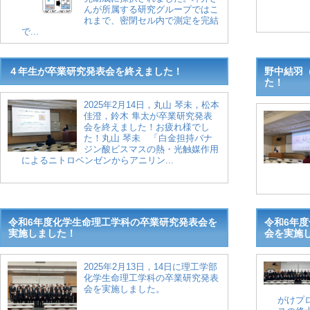
んが所属する研究グループではこ
れまで、密閉セル内で測定を完結
で...
４年生が卒業研究発表会を終えました！
野中結羽
た！
2025年2月14日，丸山 琴未，松本
佳澄，鈴木 隼太が卒業研究発表
会を終えました！お疲れ様でし
た！丸山 琴未 「白金担持バナ
ジン酸ビスマスの熱・光触媒作用
によるニトロベンゼンからアニリン...
令和6年度化学生命理工学科の卒業研究発表会を
令和6年
実施しました！
会を実施
2025年2月13日，14日に理工学部
化学生命理工学科の卒業研究発表
会を実施しました。
がけプ