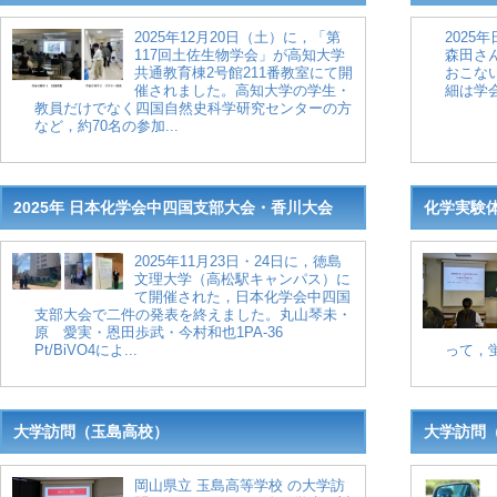
2025年12月20日（土）に，「第
202
117回土佐生物学会」が高知大学
森田さ
共通教育棟2号館211番教室にて開
おこな
催されました。高知大学の学生・
細は学会
教員だけでなく四国自然史科学研究センターの方
など，約70名の参加...
2025年 日本化学会中四国支部大会・香川大会
化学実験
2025年11月23日・24日に，徳島
文理大学（高松駅キャンパス）に
て開催された，日本化学会中四国
支部大会で二件の発表を終えました。丸山琴未・
原 愛実・恩田歩武・今村和也1PA-36
Pt/BiVO4によ...
って，蛍
大学訪問（玉島高校）
大学訪問
岡山県立 玉島高等学校 の大学訪