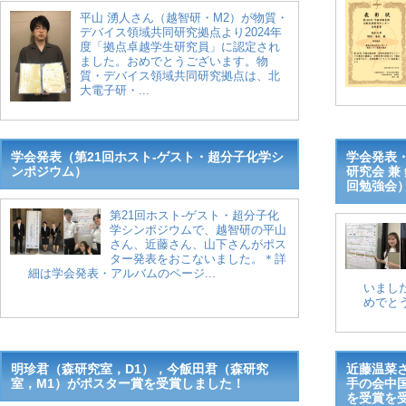
平山 湧人さん（越智研・M2）が物質・
デバイス領域共同研究拠点より2024年
度「拠点卓越学生研究員」に認定され
ました。おめでとうございます。物
質・デバイス領域共同研究拠点は、北
大電子研・...
学会発表（第21回ホスト-ゲスト・超分子化学シ
学会発表
ンポジウム）
研究会 兼
回勉強会
第21回ホスト-ゲスト・超分子化
学シンポジウムで、越智研の平山
さん、近藤さん、山下さんがポス
ター発表をおこないました。＊詳
細は学会発表・アルバムのページ...
いまし
めでとう
明珍君（森研究室，D1），今飯田君（森研究
近藤温菜
室，M1）がポスター賞を受賞しました！
⼿の会中
を受賞を