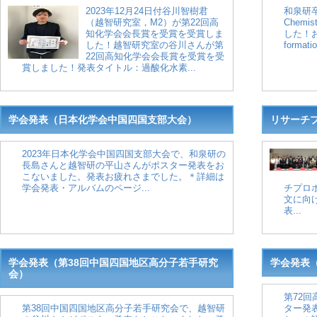
2023年12月24日付谷川智樹君
和泉研卒
（越智研究室，M2）が第22回高
Chemi
知化学会会長賞を受賞を受賞しま
した！お
した！越智研究室の谷川さんが第
formatio
22回高知化学会会長賞を受賞を受
賞しました！発表タイトル：過酸化水素...
学会発表（日本化学会中国四国支部大会）
リサーチプ
2023年日本化学会中国四国支部大会で、和泉研の
長島さんと越智研の平山さんがポスター発表をお
こないました。発表お疲れさまでした。＊詳細は
学会発表・アルバムのページ...
チプロ
文に向
表...
学会発表（第38回中国四国地区高分子若手研究
学会発表
会）
第72
第38回中国四国地区高分子若手研究会で、越智研
ター発