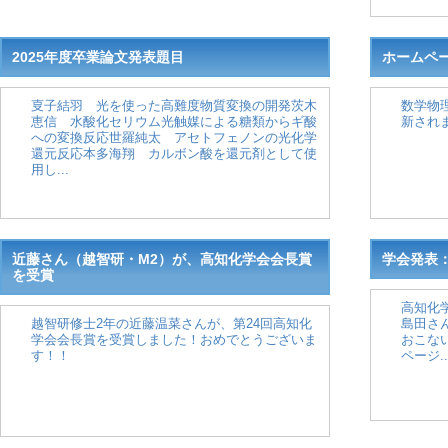
2025年度卒業論文発表題目
ホームペ
㕝子結羽 光を使った高難度物質変換の開発茨木
数学物
恵信 水酸化セリウム光触媒による糖類からギ酸
新され
への変換反応世羅純太 アセトフェノンの光化学
還元反応本多海翔 カルボン酸を還元剤として使
用し...
近藤さん（越智研・M2）が、高知化学会会長賞
学会発表
を受賞
高知化
越智研修士2年の近藤温菜さんが、第24回高知化
島田さ
学会会長賞を受賞しました！おめでとうございま
おこな
す！！
ページ..