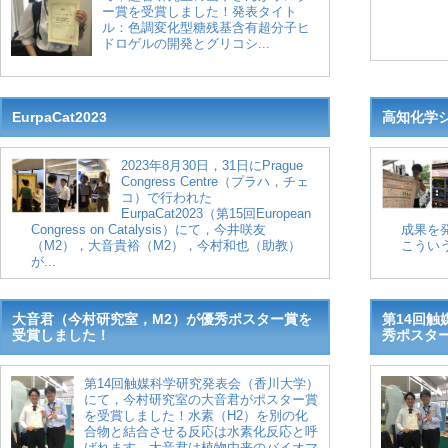
ー賞を受賞しました！発表タイト
ル：色調変化型糖残基含有超分子ヒ
ドロゲルの開発とグリコシ...
EurpaCat2023
高知化学シ
2023年8月30日，31日にPrague
Congress Centre（プラハ，チェ
コ）で行われた
EurpaCat2023（第15回European
Congress on Catalysis）にて，今井咲友
成果を
（M2），大音貴裕（M2），今村和也（助教）
こういう
が...
大音君（今村研究室，M2）が優秀ポスター賞を
第14回触
受賞しました！
秀ポスタ
第14回触媒科学研究発表会（香川大学）
にて，今村研究室の大音君がポスター賞
を受賞しました！水素（H2）を別の化
合物と結合させる反応は水素化反応と呼
ばれます。大音君は植物由来のバイオマ