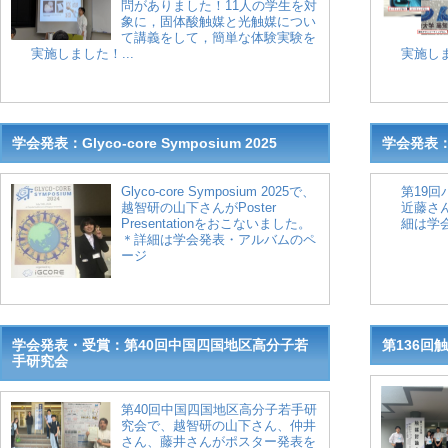
問がありました！11人の学生を対
象に，固体酸触媒と光触媒につい
て講義をして，簡単な体験実験を
実施しました！...
実施しま
学会発表：Glyco-core Symposium 2025
学会発表
Glyco-core Symposium 2025で、
第19
越智研の山下さんがPoster
近藤さ
Presentationをおこないました。
細は学
＊詳細は学会発表・アルバムのペ
ージ
学会発表・受賞：第40回中国四国地区高分子若
第136回
手研究会
第40回中国四国地区高分子若手研
究会で、越智研の山下さん、仲井
さん、藤井さんがポスター発表を