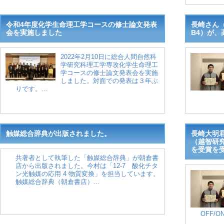
令和4年度化学生命理工学コースの修士論文発表
長崎さん
会を実施しました
B4）が
2022年2月10日に総合人間自然科
学研究科理工学専攻化学生命理工
学コースの修士論文発表会を実施
しました。対面での発表は３年ぶ
りです。...
触媒総合辞典が出版されました。
長崎大明
（越智研究
を受賞を
共著者として執筆した「触媒総合辞典」が朝倉書
店から出版されました。今村は「12-7 酸化チタ
ン光触媒の応用 4 物質変換」を担当しています。
触媒総合辞典（朝倉書店）...
OFF/