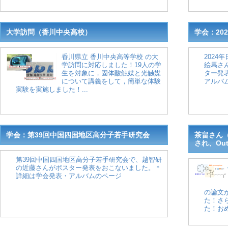
大学訪問（香川中央高校）
学会：20
香川県立 香川中央高等学校 の大
202
学訪問に対応しました！19人の学
絵馬さ
生を対象に，固体酸触媒と光触媒
ター発
について講義をして，簡単な体験
アルバム
実験を実施しました！...
学会：第39回中国四国地区高分子若手研究会
茶畠さん（O
され、Out
第39回中国四国地区高分子若手研究会で、越智研
の近藤さんがポスター発表をおこないました。＊
詳細は学会発表・アルバムのページ
の論文が
た！さらに
た！おめ