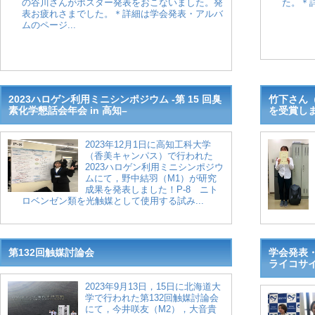
の谷川さんがポスター発表をおこないました。発
た。＊
表お疲れさまでした。＊詳細は学会発表・アルバ
ムのページ...
2023ハロゲン利用ミニシンポジウム -第 15 回臭
竹下さん
素化学懇話会年会 in 高知–
を受賞し
2023年12月1日に高知工科大学
（香美キャンパス）で行われた
2023ハロゲン利用ミニシンポジウ
ムにて，野中結羽（M1）が研究
成果を発表しました！P-8 ニト
ロベンゼン類を光触媒として使用する試み...
第132回触媒討論会
学会発表・
ライコサイ
2023年9月13日，15日に北海道大
学で行われた第132回触媒討論会
にて，今井咲友（M2），大音貴