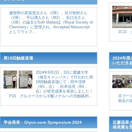
越智研の茶畠悠汰さん（OB）、谷川智樹さん
（OB）、平山湧人さん（M2）、谷口涼さん
（OB）の論文がSoft Matter誌（Royal Society of
Chemistry）に受理され、Accepted Manuscript
としてウェブ...
1C11
第18回触媒道場
2024年
いただき
2024年9月2日，3日に愛媛大学
（城北キャンパス）で行われた第
18回触媒道場にて，田中滉将
（M1，左），松本佳澄（B4，
右）が研究成果を発表しました！
P16 グルコースからギ酸メチルへの光触媒的...
示ブー
校生の皆
学会発表：Glyco-core Symposium 2024
近藤温菜
発表賞を