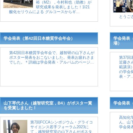
裕（M2），今村和也（助教）が
研究成果を発表しました！1I21
酸化セリウムによる グルコースからギ...
とうござ
学会発表（第42回日本糖質学会年会）
学会発表
場）
第42回日本糖質学会年会で、越智研の山下さんが
ポスター発表をおこないました。発表お疲れさま
第37
でした。＊詳細は学会発表・アルバムのページ...
近藤さ
範講演
の学会
表・ア..
山下琴代さん（越智研究室，B4）がポスター賞
学会発表（
を受賞しました！
高知化
第7回FCCAシンポジウム・グライコ
ん、山
サイエンス若手フォーラム2023に
学会発
て，越智研究室の山下さんがポスタ