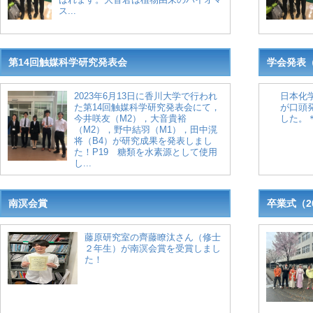
ス...
第14回触媒科学研究発表会
学会発表（
2023年6月13日に香川大学で行われ
日本化
た第14回触媒科学研究発表会にて，
が口頭
今井咲友（M2），大音貴裕
した。
（M2），野中結羽（M1），田中滉
将（B4）が研究成果を発表しまし
た！P19 糖類を水素源として使用
し...
南溟会賞
卒業式（2
藤原研究室の齊藤瞭汰さん（修士
２年生）が南溟会賞を受賞しまし
た！