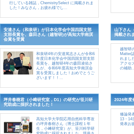
行している雑誌，ChemistrySelect に掲載されま
した！みなさん，お疲れ様でし...
安達さん（和泉研）が日本化学会中国四国支部
山下さん（越
支部長賞を、森田さん（越智研)が高知大学南溟
掲載され
会賞を受賞
越智研の
和泉研4年の安達篤志さんが令和6
Matter
年度日本化学会中国四国支部支部
れまし
長賞を、越智研4年の森田凌佑さ
アクセ
んが、令和6年度高知大学南溟会
の補助..
賞を受賞しました！おめでとうご
ざいます！！...
坪井春樹君（小﨑研究室，D1）の研究が笹川研
2024年
究助成に採択されました！
修論発表
高知大学大学院応用自然科学専攻
13・1
の坪井春樹さん（博士課程１年
発表お
生，小﨑研究室）が、笹川科学研
究助成に採択されました。坪井さ