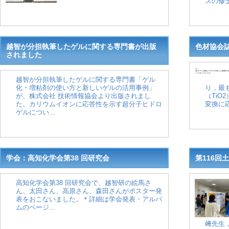
スの修士
越智が分担執筆したゲルに関する専門書が出版
色材協会
されました
越智が分担執筆したゲルに関する専門書「ゲル
化・増粘剤の使い方と新しいゲルの活用事例」
り，最
が、株式会社 技術情報協会より出版されまし
（TiO
た。カリウムイオンに応答性を示す超分子ヒドロ
変換に
ゲルについ...
学会：高知化学会第38 回研究会
第116回
高知化学会第38 回研究会で、越智研の絵馬さ
ん、太田さん、高原さん、森田さんがポスター発
表をおこないました。＊詳細は学会発表・アルバ
ムのページ...
﨑先生，