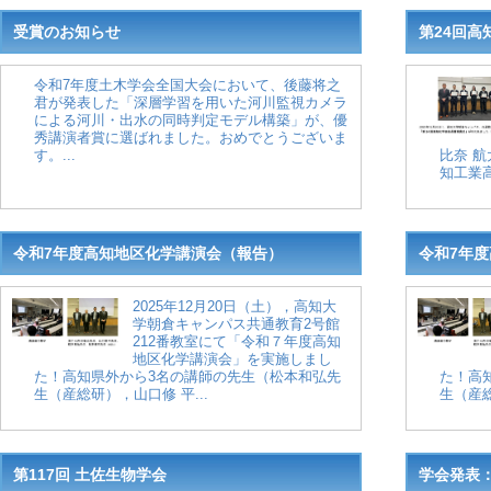
受賞のお知らせ
第24回高
令和7年度土木学会全国大会において、後藤将之
君が発表した「深層学習を用いた河川監視カメラ
による河川・出水の同時判定モデル構築」が、優
秀講演者賞に選ばれました。おめでとうございま
す。...
比奈 
知工業高
令和7年度高知地区化学講演会（報告）
令和7年
2025年12月20日（土），高知大
学朝倉キャンパス共通教育2号館
212番教室にて「令和７年度高知
地区化学講演会」を実施しまし
た！高知県外から3名の講師の先生（松本和弘先
た！高
生（産総研），山口修 平...
生（産総
第117回 土佐生物学会
学会発表：