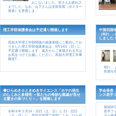
おこないました。皆さんお疲れさ
までした。なお、山下さんは支部長賞（ポスター
発表）を受賞しま...
理工学部保護者会は予定通り開催します
中国四国
（M2）
しました
高知大学理工学部関係の保護者様にご案内してお
りました理工学部保護者会は、9月14日（日）に
予定通り開催します。遠方からご来場される方は
お気をつけてお越しください。高知大学理工学事
務室T...
M2）
長賞を受
◆ひらめき☆ときめきサイエンス「ホヤの発生
学会発表
のしくみと多様性 ～私たちの奇妙な親戚が見せ
ンス若手
る驚きの体づくり～」を開催します
第9回
令和８年３月14・15日（土・日）と 21・22日
若手フ
（土・日）に、高知大学理工学部による「ひらめ
ター発