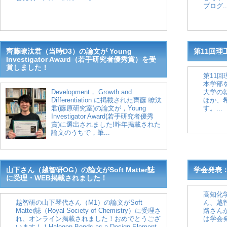
プログ..
齊藤瞭汰君（当時D3）の論文が Young
第11回
Investigator Award（若手研究者優秀賞）を受
賞しました！
第11
本学部
Development， Growth and
大学の
Differentiation に掲載された齊藤 瞭汰
ほか、
君(藤原研究室)の論文が，Young
す。...
Investigator Award(若手研究者優秀
賞)に選出されました!昨年掲載された
論文のうちで，筆...
山下さん（越智研OG）の論文がSoft Matter誌
学会発表：
に受理・WEB掲載されました！
高知化
越智研の山下琴代さん（M1）の論文がSoft
ん、越
Matter誌（Royal Society of Chemistry）に受理さ
路さん
れ、オンライン掲載されました！おめでとうござ
は学会発
います！！Halogen Bonds as a Design Element