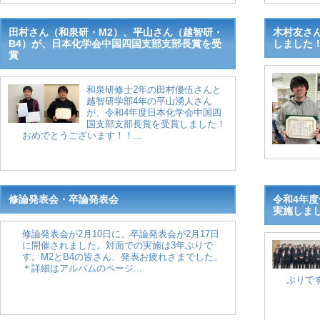
田村さん（和泉研・M2）、平山さん（越智研・
木村友さ
B4）が、日本化学会中国四国支部支部長賞を受
しました
賞
和泉研修士2年の田村優伍さんと
越智研学部4年の平山湧人さん
が、令和4年度日本化学会中国四
国支部支部長賞を受賞しました！
おめでとうございます！！...
修論発表会・卒論発表会
令和4年
実施しま
修論発表会が2月10日に、卒論発表会が2月17日
に開催されました。対面での実施は3年ぶりで
す。M2とB4の皆さん、発表お疲れさまでした。
＊詳細はアルバムのページ...
ぶりです