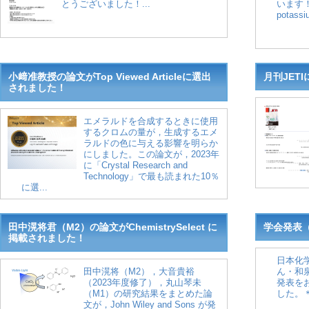
とうございました！...
います！！C
potassi
小﨑准教授の論文がTop Viewed Articleに選出
月刊JET
されました！
エメラルドを合成するときに使用
するクロムの量が，生成するエメ
ラルドの色に与える影響を明らか
にしました。この論文が，2023年
に「Crystal Research and
Technology」で最も読まれた10％
に選...
田中滉将君（M2）の論文がChemistrySelect に
学会発表（
掲載されました！
日本化
田中滉将（M2），大音貴裕
ん・和
（2023年度修了），丸山琴未
発表を
（M1）の研究結果をまとめた論
した。
文が，John Wiley and Sons が発