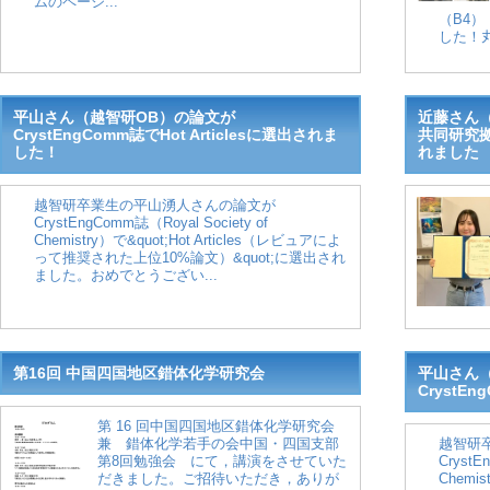
ムのページ...
（B4
した！丸
平山さん（越智研OB）の論文が
近藤さん
CrystEngComm誌でHot Articlesに選出されま
共同研究
した！
れました
越智研卒業生の平山湧人さんの論文が
CrystEngComm誌（Royal Society of
Chemistry）で&quot;Hot Articles（レビュアによ
って推奨された上位10%論文）&quot;に選出され
ました。おめでとうござい...
第16回 中国四国地区錯体化学研究会
平山さん
Cryst
第 16 回中国四国地区錯体化学研究会
兼 錯体化学若手の会中国・四国支部
越智研
第8回勉強会 にて，講演をさせていた
CrystE
だきました。ご招待いただき，ありが
Chem