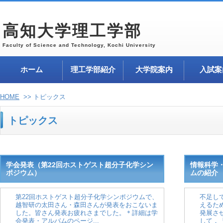
高知大学理工学部
Faculty of Science and Technology, Kochi University
ホーム
理工学部紹介
大学院案内
入試案
HOME
>> トピックス
トピックス
学会発表（第22回ホストゲスト超分子化学シン
情報科学
ポジウム）
ムの紹介
第22回ホストゲスト超分子化学シンポジウムで、
不足し
越智研の太田さん・森田さんが発表をおこないま
えるた
した。皆さん発表お疲れさまでした。＊詳細は学
発展さ
会発表・アルバムのページ...
して，