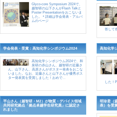
Glyco-core Symposium 2024で、
越智研の山下さんがFlash Talkと
Poster Presentationをおこないま
した。＊詳細は学会発表・アルバ
ムのページ
答して色
学会発表・受賞：高知化学シンポジウム2024
高知化学シ
高知化学シンポジウム2024で、和
泉研の赤山さん、越智研の近藤さ
ん、山下さん、高原さんがポスター発表をおこな
いました。なお、近藤さんと山下さんが優秀ポス
ター発表賞を受賞しました！おめで...
した！P
平山さん（越智研・M2）が物質・デバイス領域
明珍君（
共同研究拠点「拠点卓越学生研究員」に認定さ
表）を受
れました