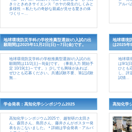
き☆ときめきサイエンス『ホヤの発生のしくみと
アルバム
多様性 ～私たちの奇妙な親戚が見せる驚きの体
づくり～...
地球環境防災学科の学校推薦型選抜Iの入試の出
地球環境
願期間は2025年11月2日(日)～7日(金)です。
は2025年
地球環境防災学科の学校推薦型選抜Iの入試の出
地球環
願期間は11/2(土)～8(金)です。（事前入力 開始予
は9/1
定 10/19(土)～です。）少しでも興味があれば、
ひとも
ぜひとも応募ください。共通試験不要、筆記試験
し、評
無...
試情...
学会発表：高知化学シンポジウム2025
高知化学シ
高知化学シンポジウム2025で、越智研の太田さ
ん、森田さん、島田さん、藤井さんがポスター発
表をおこないました。＊詳細は学会発表・アルバ