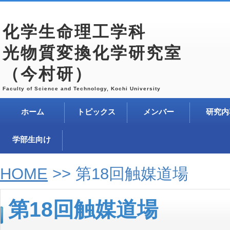
化学生命理工学科
光物質変換化学研究室
（今村研）
Faculty of Science and Technology, Kochi University
ホーム
トピックス
メンバー
研究内
学部生向け
HOME
>> 第18回触媒道場
第18回触媒道場