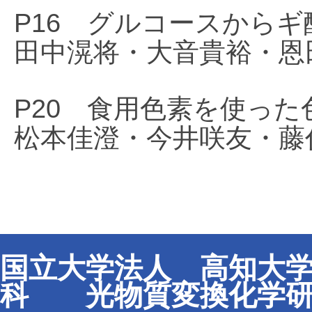
P16 グルコースから
田中滉将・大音貴裕・恩
P20 食用色素を使っ
松本佳澄・今井咲友・藤
国立大学法人 高知大学
科 光物質変換化学研