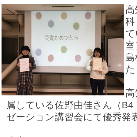
高
科
て
室
島
た
高
属している佐野由佳さん（B4
ゼーション講習会にて優秀発