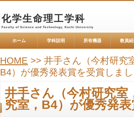
化学生命理工学科
Faculty of Science and Technology, Kochi University
ホーム
学科説明
所有機器
教員紹
HOME
>> 井手さん（今村研究
B4）が優秀発表賞を受賞しま
井手さん（今村研究室
究室，B4）が優秀発