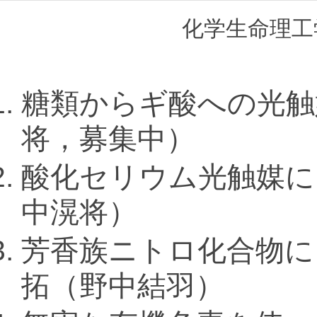
化学生命理
糖類からギ酸への光触
将，募集中）
酸化セリウム光触媒に
中滉将）
芳香族ニトロ化合物に
拓（野中結羽）