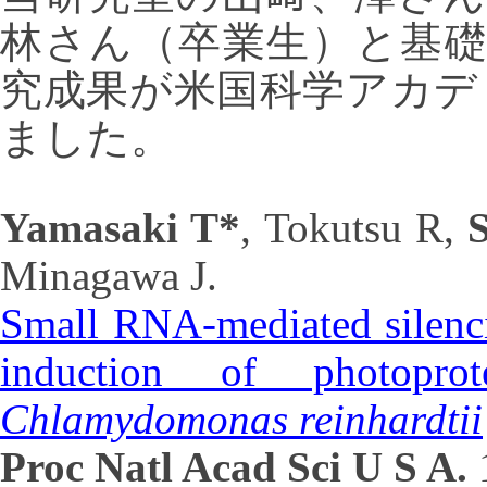
林さん（卒業生）と基
究成果が米国科学アカデ
ました。
Yamasaki T*
, Tokutsu R,
Minagawa J.
Small RNA-mediated silenci
induction of photopro
Chlamydomonas reinhardtii
Proc Natl Acad Sci U S A.