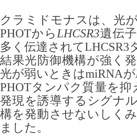
クラミドモナスは、光
PHOTから
LHCSR3
遺伝
多く伝達されてLHCSR
結果光防御機構が強く
光が弱いときはmiRNAが
PHOTタンパク質量を
発現を誘導するシグナ
構を発動させないしく
ました。