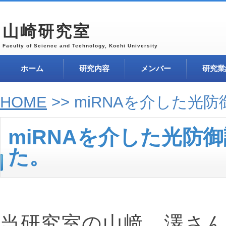
山崎研究室
Faculty of Science and Technology, Kochi University
ホーム
研究内容
メンバー
研究業
HOME
>> miRNAを介した
miRNAを介した光防
た。
当研究室の山﨑、澤さ